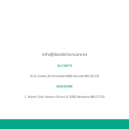
info@dandelioncare.es
ALICANTE
Av Dr Gadea 24 Entresuelo 03001 Alicante 965 142 533
BENIDORM
C. Marte 1 Edif. Joymar Oficina 2C 03501 Benidorm 966 172 702