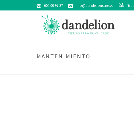
605 00 97 37
info@dandelioncare.es
Trab
MANTENIMIENTO