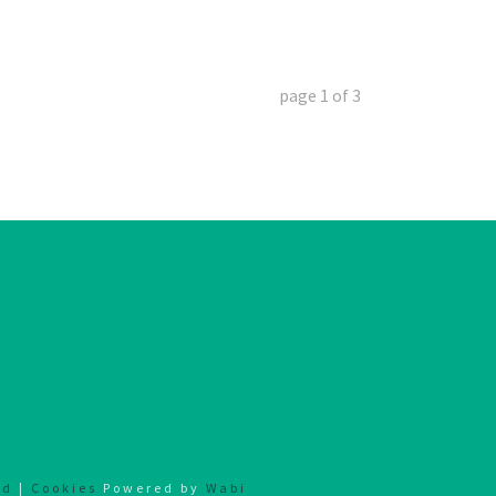
page
1
of
3
ad
|
Cookies
Powered by
Wabi