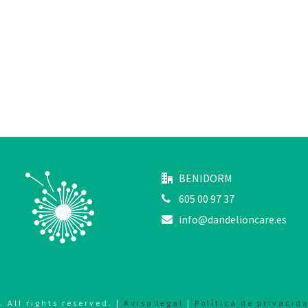
BENIDORM
605 00 97 37
info@dandelioncare.es
All rights reserved. |
Aviso legal
|
Política de privacid