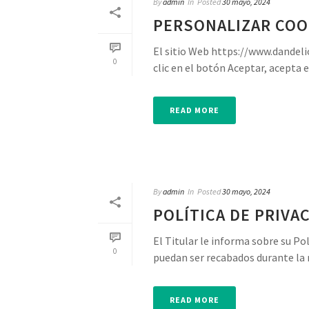
By
admin
In
Posted
30 mayo, 2024
PERSONALIZAR COO
El sitio Web https://www.dandelio
0
clic en el botón Aceptar, acepta el
READ MORE
By
admin
In
Posted
30 mayo, 2024
POLÍTICA DE PRIVA
El Titular le informa sobre su Po
0
puedan ser recabados durante la n
READ MORE