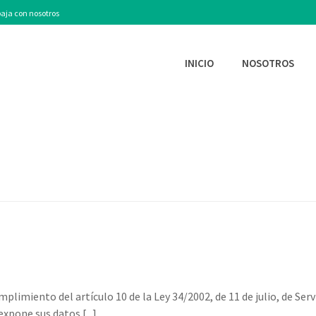
aja con nosotros
INICIO
NOSOTROS
mplimiento del artículo 10 de la Ley 34/2002, de 11 de julio, de Ser
xpone sus datos [...]