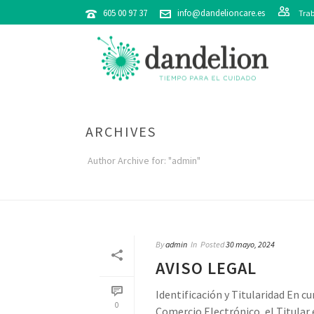
605 00 97 37
info@dandelioncare.es
Trab
ARCHIVES
Author Archive for: "admin"
By
admin
In
Posted
30 mayo, 2024
AVISO LEGAL
Identificación y Titularidad En cu
0
Comercio Electrónico, el Titular e